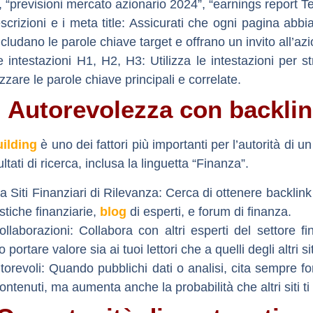
”, “previsioni mercato azionario 2024”, “earnings report Te
crizioni e i meta title:
Assicurati che ogni pagina abbi
ncludano le parole chiave target e offrano un invito all’az
 intestazioni H1, H2, H3:
Utilizza le intestazioni per s
izzare le parole chiave principali e correlate.
i Autorevolezza con backlin
uilding
è uno dei fattori più importanti per l’autorità di 
ultati di ricerca, inclusa la linguetta “Finanza”.
a Siti Finanziari di Rilevanza:
Cerca di ottenere backlink d
stiche finanziarie,
blog
di esperti, e forum di finanza.
llaborazioni:
Collabora con altri esperti del settore fi
ortare valore sia ai tuoi lettori che a quelli degli altri sit
torevoli:
Quando pubblichi dati o analisi, cita sempre fo
i contenuti, ma aumenta anche la probabilità che altri siti t