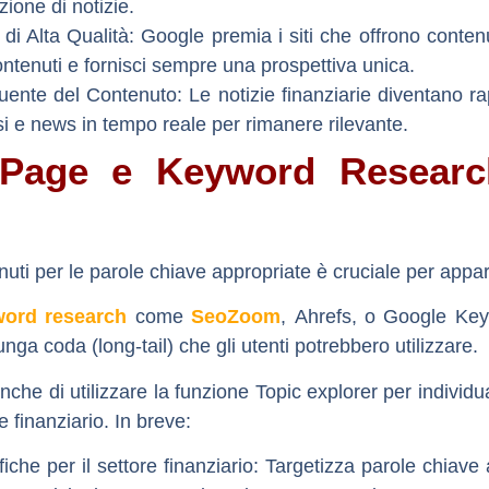
zione di notizie.
 di Alta Qualità:
Google premia i siti che offrono contenuti 
contenuti e fornisci sempre una prospettiva unica.
ente del Contenuto:
Le notizie finanziarie diventano ra
i e news in tempo reale per rimanere rilevante.
Page e Keyword Research
nuti per le parole chiave appropriate è cruciale per appari
ord research
come
SeoZoom
,
Ahrefs
, o
Google Key
lunga coda (long-tail) che gli utenti potrebbero utilizzare.
anche di utilizzare la funzione Topic explorer per individua
 finanziario. In breve:
che per il settore finanziario:
Targetizza parole chiave a