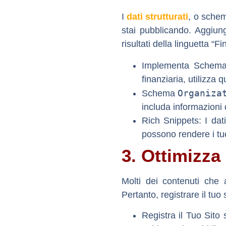
I
dati strutturati
, o
sche
stai pubblicando. Aggiunge
risultati della linguetta “F
Implementa Schem
finanziaria
, utilizza 
Organiza
Schema
includa informazioni d
Rich Snippets:
I dati
possono rendere i tuoi
3. Ottimizza
Molti dei contenuti che 
Pertanto, registrare il tuo
Registra il Tuo Sit