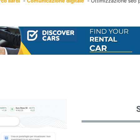
rco Ilardi
Comunicazione digitale
Ottimizzazione seo 