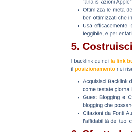
“analisi azioni Apple
Ottimizza le meta des
ben ottimizzati che i
Usa efficacemente le
leggibile, e per enfat
5. Costruisc
I
backlink
quindi
la link b
il
posizionamento
nei ris
Acquisisci Backlink d
come testate giornali
Guest Blogging e Co
blogging che possano p
Citazioni da Fonti Au
l’affidabilità dei tuo