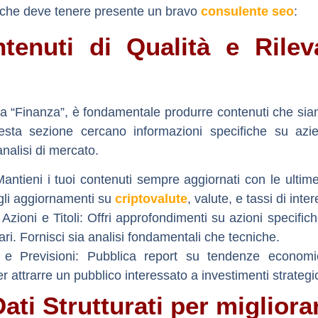
i che deve tenere presente un bravo
consulente seo
:
tenuti di Qualità e Rileva
tta “Finanza”, è fondamentale produrre contenuti che si
sta sezione cercano informazioni specifiche su aziende
alisi di mercato.
antieni i tuoi contenuti sempre aggiornati con le ultime 
gli aggiornamenti su
criptovalute
, valute, e tassi di inte
 Azioni e Titoli:
Offri approfondimenti su azioni specifich
iari. Fornisci sia analisi fondamentali che tecniche.
e Previsioni:
Pubblica report su tendenze economich
ttrarre un pubblico interessato a investimenti strategic
Dati Strutturati per migliorar