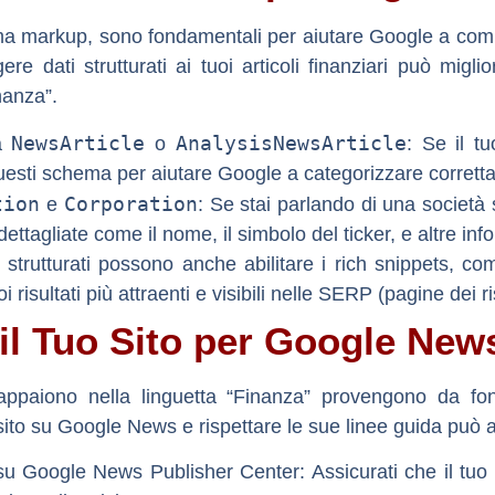
ma markup
, sono fondamentali per aiutare Google a comp
re dati strutturati ai tuoi articoli finanziari può migli
inanza”.
NewsArticle
AnalysisNewsArticle
a
o
:
Se il tu
questi schema per aiutare Google a categorizzare correttam
tion
Corporation
e
:
Se stai parlando di una società
ettagliate come il nome, il simbolo del ticker, e altre inf
 strutturati possono anche abilitare i rich snippets, co
 risultati più attraenti e visibili nelle SERP (pagine dei ris
 il Tuo Sito per Google New
appaiono nella linguetta “Finanza” provengono da fon
 sito su Google News e rispettare le sue linee guida può ai
o su Google News Publisher Center:
Assicurati che il tuo 