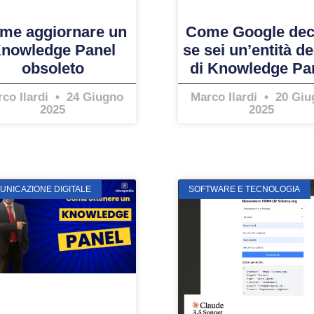
me aggiornare un
Come Google dec
nowledge Panel
se sei un’entità d
obsoleto
di Knowledge Pa
co Ilardi
24 Giugno
Marco Ilardi
20 Giu
2025
2025
UNICAZIONE DIGITALE
SOFTWARE E TECNOLOGIA