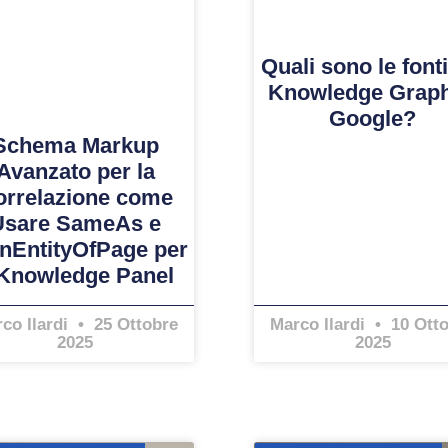
Quali sono le fonti
Knowledge Graph
Google?
Schema Markup
Avanzato per la
orrelazione come
Usare SameAs e
nEntityOfPage per
 Knowledge Panel
co Ilardi
25 Ottobre
Marco Ilardi
10 Ott
2025
2025