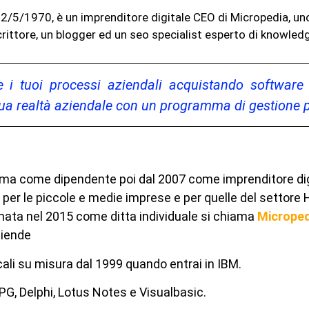
l 12/5/1970, è un imprenditore digitale CEO di Micropedia, u
rittore, un blogger ed un seo specialist esperto di knowled
 i tuoi processi aziendali acquistando software
 tua realtà aziendale con un programma di gestione p
ima come dipendente poi dal 2007 come imprenditore digi
er le piccole e medie imprese e per quelle del settore H
 nata nel 2015 come ditta individuale si chiama
Microped
ziende
cali su misura dal 1999 quando entrai in IBM.
PG, Delphi, Lotus Notes e Visualbasic.