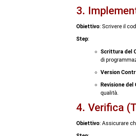
3. Implement
Obiettivo
: Scrivere il c
Step
:
Scrittura del 
di programmazi
Version Contr
Revisione del
qualità.
4. Verifica (
Obiettivo
: Assicurare ch
Step
: