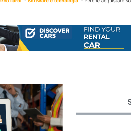
arco Ilardi
Software e tecnologia
Perché acquistare so