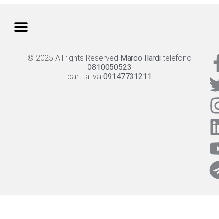
© 2025 All rights Reserved
Marco Ilardi
telefono
Knowledge panel
Privacy Policy
Cookie policy
0810050523
partita iva
09147731211