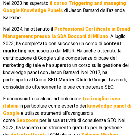
Nel 2023 ha superato
il corso Triggering and managing
Google Knowledge Panels
di Jason Barnard dell’azienda
Kalikube.
Nel 2024, ha ottenuto il
Professional Certificate in Brand
Management presso la SDA Bocconi di Milano
. A luglio
2023, ha completato con successo un corso di
content
marketing
riconosciuto dal MIUR. Ha anche ottenuto la
certificazione di Google sulle competenze di base del
marketing digitale e ha superato un corso sulla gestione dei
knowledge panel con Jason Barnard. Nel 2017, ha
partecipato al Corso
SEO Master Club
di Giorgio Taverniti,
consolidando ulteriormente le sue competenze SEO.
È riconosciuto su alcuni articoli come
tra i migliori seo
italiani
in particolare come esperto dei
knowledge panel di
Google
e utilizza strumenti all’avanguardia
come
Seozoom
per la sua attività di consulenza SEO. Nel
2023, ha lanciato uno strumento gratuito per la gestione
dei
dati strutturati
JSON chiamato
Schema Markup