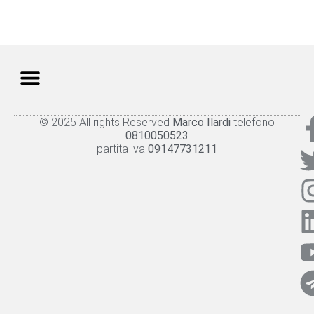
© 2025 All rights Reserved
Marco Ilardi
telefono
Knowledge panel
Privacy Policy
Cookie policy
0810050523
partita iva
09147731211