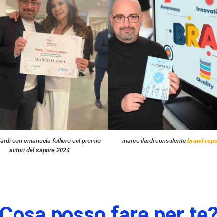
lardi con emanuela folliero col premio
marco ilardi consulente
brand repu
autori del sapore 2024
Cosa posso fare per te