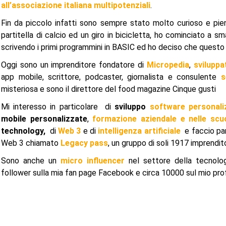
all’associazione italiana multipotenziali
.
Fin da piccolo infatti sono sempre stato molto curioso e pieno
partitella di calcio ed un giro in bicicletta, ho cominciato a
scrivendo i primi programmini in BASIC ed ho deciso che questo 
Oggi sono un imprenditore fondatore di
Micropedia
,
sviluppa
app mobile, scrittore, podcaster, giornalista e consulente
s
misteriosa e sono il direttore del food magazine Cinque gusti
Mi interesso in particolare di
sviluppo
software personali
mobile personalizzate
,
formazione aziendale e nelle scu
technology,
di
Web 3
e di
intelligenza artificiale
e faccio part
Web 3 chiamato
Legacy pass
, un gruppo di soli 1917 imprenditor
Sono anche un
micro influencer
nel settore della tecnolo
follower sulla mia fan page Facebook e circa 10000 sul mio prof