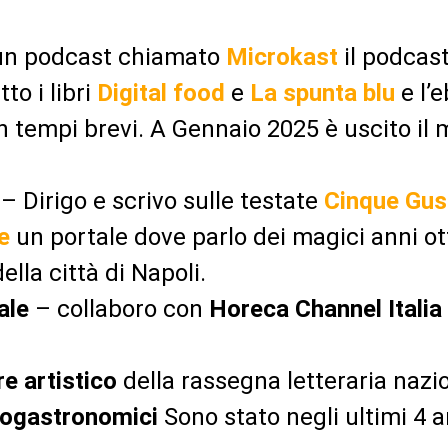
un podcast chiamato
Microkast
il podcas
to i libri
Digital food
e
La spunta blu
e l’
n tempi brevi. A Gennaio 2025 è uscito il 
– Dirigo e scrivo sulle testate
Cinque Gus
e
un portale dove parlo dei magici anni o
lla città di Napoli.
iale
– collaboro con
Horeca Channel Italia
e artistico
della rassegna letteraria nazi
nogastronomici
Sono stato negli ultimi 4 