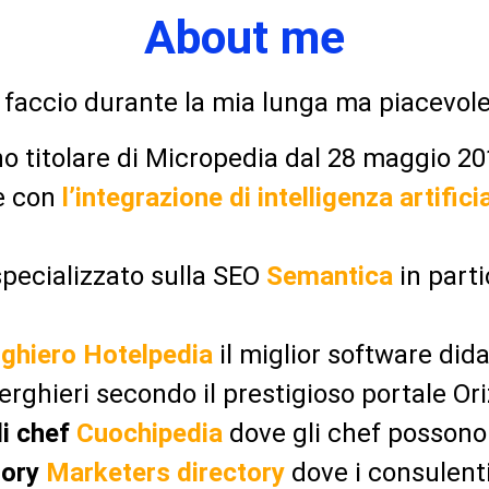
About me
 faccio durante la mia lunga ma piacevole 
o titolare di Micropedia dal 28 maggio 20
e con
l’integrazione di intelligenza artifici
pecializzato sulla SEO
Semantica
in parti
erghiero Hotelpedia
il miglior software didat
berghieri secondo il prestigioso portale Or
li chef
Cuochipedia
dove gli chef possono 
tory
Marketers directory
dove i consulent