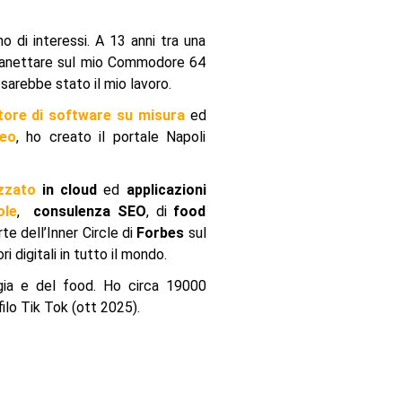
 di interessi. A 13 anni tra una
 smanettare sul mio Commodore 64
sarebbe stato il mio lavoro.
tore di software su misura
ed
eo
, ho creato il portale Napoli
zzato
in cloud
ed
applicazioni
ole
,
consulenza SEO
, di
food
e dell’Inner Circle di
Forbes
sul
i digitali in tutto il mondo.
gia e del food. Ho circa 19000
ilo Tik Tok (ott 2025).