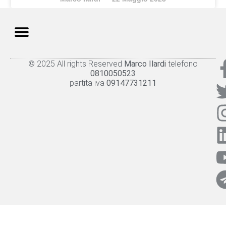
© 2025 All rights Reserved
Marco Ilardi
telefono
Knowledge panel
Privacy Policy
Cookie policy
0810050523
partita iva
09147731211