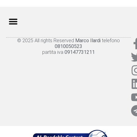
© 2025 All rights Reserved
Marco Ilardi
telefono
Knowledge panel
Privacy Policy
Cookie policy
0810050523
partita iva
09147731211