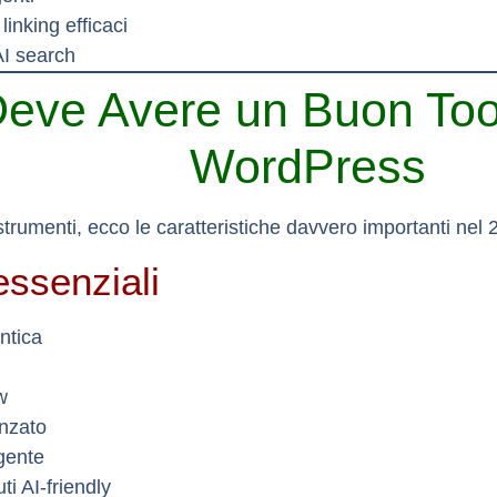
linking efficaci
AI search
eve Avere un Buon Too
WordPress
 strumenti, ecco le caratteristiche davvero importanti nel 
essenziali
ntica
w
nzato
igente
i AI-friendly