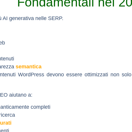
Fondamentali nel 2
ù AI generativa nelle SERP.
eb
tenuti
iarezza
semantica
ontenuti WordPress devono essere ottimizzati non solo 
SEO aiutano a:
manticamente completi
ricerca
turati
enti