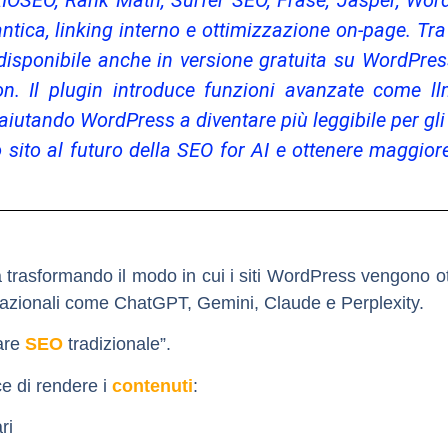
OSEO, Rank Math, Surfer SEO, Frase, Jasper, WordLif
ntica, linking interno e ottimizzazione on-page. Tr
isponibile anche in versione gratuita su WordPress
n. Il plugin introduce funzioni avanzate come llm
aiutando WordPress a diventare più leggibile per gl
o sito al futuro della SEO for AI e ottenere maggiore
 sta trasformando il modo in cui i siti WordPress vengono o
sazionali come ChatGPT, Gemini, Claude e Perplexity.
are
SEO
tradizionale”.
e di rendere i
contenuti
:
ri