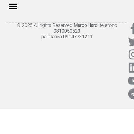
© 2025 All rights Reserved
Marco Ilardi
telefono
Knowledge panel
Privacy Policy
Cookie policy
0810050523
partita iva
09147731211