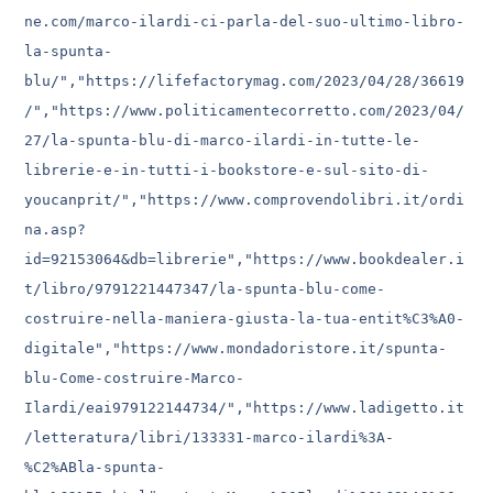
ne.com/marco-ilardi-ci-parla-del-suo-ultimo-libro-
la-spunta-
blu/","https://lifefactorymag.com/2023/04/28/36619
/","https://www.politicamentecorretto.com/2023/04/
27/la-spunta-blu-di-marco-ilardi-in-tutte-le-
librerie-e-in-tutti-i-bookstore-e-sul-sito-di-
youcanprit/","https://www.comprovendolibri.it/ordi
na.asp?
id=92153064&db=librerie","https://www.bookdealer.i
t/libro/9791221447347/la-spunta-blu-come-
costruire-nella-maniera-giusta-la-tua-entit%C3%A0-
digitale","https://www.mondadoristore.it/spunta-
blu-Come-costruire-Marco-
Ilardi/eai979122144734/","https://www.ladigetto.it
/letteratura/libri/133331-marco-ilardi%3A-
%C2%ABla-spunta-