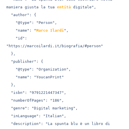
maniera giusta la tua 
entità
 digitale",

  "author": {

    "@type": "Person",

    "name": "
Marco Ilardi
",

    "id": 
"https://marcoilardi.it/biografia/#person"

  },

  "publisher": {

    "@type": "Organization",

    "name": "YoucanPrint"

  },

  "isbn": "9791221447347",

  "numberOfPages": "186",

  "genre": "Digital marketing",

  "inLanguage": "Italian",

  "description": "La spunta blu è un libro di 