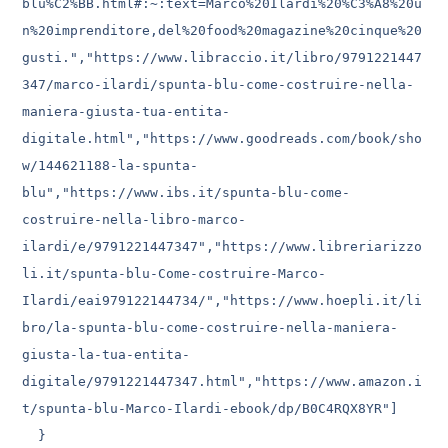
blu%C2%BB.html#:~:text=Marco%20Ilardi%20%C3%A8%20u
n%20imprenditore,del%20food%20magazine%20cinque%20
gusti.","https://www.libraccio.it/libro/9791221447
347/marco-ilardi/spunta-blu-come-costruire-nella-
maniera-giusta-tua-entita-
digitale.html","https://www.goodreads.com/book/sho
w/144621188-la-spunta-
blu","https://www.ibs.it/spunta-blu-come-
costruire-nella-libro-marco-
ilardi/e/9791221447347","https://www.libreriarizzo
li.it/spunta-blu-Come-costruire-Marco-
Ilardi/eai979122144734/","https://www.hoepli.it/li
bro/la-spunta-blu-come-costruire-nella-maniera-
giusta-la-tua-entita-
digitale/9791221447347.html","https://www.amazon.i
t/spunta-blu-Marco-Ilardi-ebook/dp/B0C4RQX8YR"]

  }
