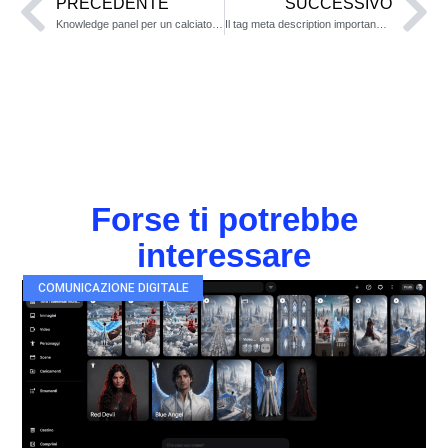
PRECEDENTE
SUCCESSIVO
Knowledge panel per un calciatore come ottenerlo
Il tag meta description importanza lato SEO
Forse ti potrebbe
interessare
COMUNICAZIONE DIGITALE