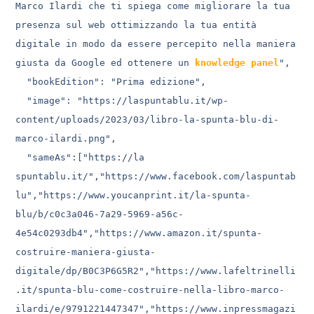
Marco Ilardi che ti spiega come migliorare la tua 
presenza sul web ottimizzando la tua entità 
digitale in modo da essere percepito nella maniera 
giusta da Google ed ottenere un 
knowledge panel
",

  "bookEdition": "Prima edizione",

  "image": "https://laspuntablu.it/wp-
content/uploads/2023/03/libro-la-spunta-blu-di-
marco-ilardi.png",

  "sameAs":["https://la 
spuntablu.it/","https://www.facebook.com/laspuntab
lu","https://www.youcanprint.it/la-spunta-
blu/b/c0c3a046-7a29-5969-a56c-
4e54c0293db4","https://www.amazon.it/spunta-
costruire-maniera-giusta-
digitale/dp/B0C3P6G5R2","https://www.lafeltrinelli
.it/spunta-blu-come-costruire-nella-libro-marco-
ilardi/e/9791221447347","https://www.inpressmagazi