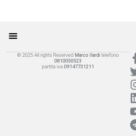
© 2025 All rights Reserved
Marco Ilardi
telefono
Knowledge panel
Privacy Policy
Cookie policy
0810050523
partita iva
09147731211