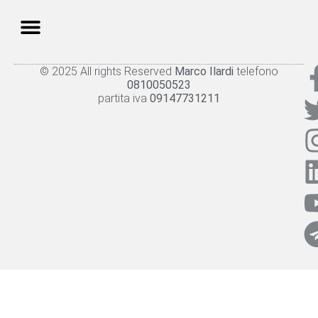
© 2025 All rights Reserved
Marco Ilardi
telefono
Knowledge panel
Privacy Policy
Cookie policy
0810050523
partita iva
09147731211