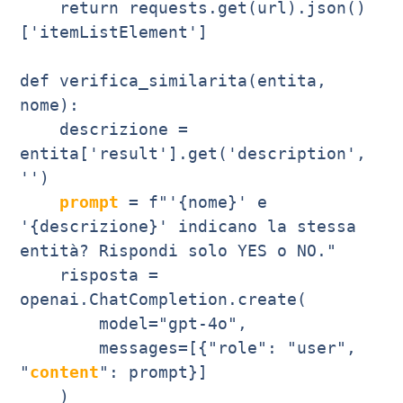
    return requests.get(url).json()
['itemListElement']

def verifica_similarita(entita, 
nome):

    descrizione = 
entita['result'].get('description', 
'')

prompt
 = f"'{nome}' e 
'{descrizione}' indicano la stessa 
entità? Rispondi solo YES o NO."

    risposta = 
openai.ChatCompletion.create(

        model="gpt-4o",

        messages=[{"role": "user", 
"
content
": prompt}]

    )
