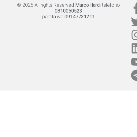
© 2025 All rights Reserved
Marco Ilardi
telefono
Knowledge panel
Privacy Policy
Cookie policy
0810050523
partita iva
09147731211