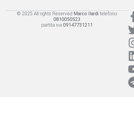
© 2025 All rights Reserved
Marco Ilardi
telefono
Knowledge panel
Privacy Policy
Cookie policy
0810050523
partita iva
09147731211