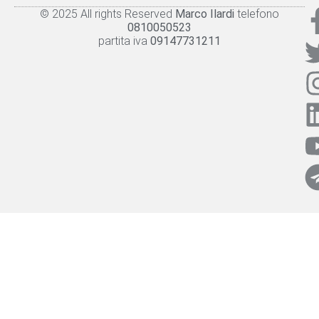
© 2025 All rights Reserved
Marco Ilardi
telefono
Knowledge panel
Privacy Policy
Cookie policy
0810050523
partita iva
09147731211