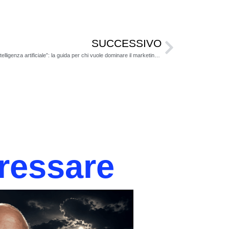
SUCCESSIVO
È uscito “Come fare content marketing con l’intelligenza artificiale”: la guida per chi vuole dominare il marketing del futuro
eressare