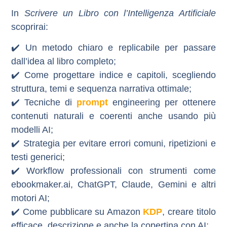
In
Scrivere un Libro con l’Intelligenza Artificiale
scoprirai:
✔️ Un
metodo chiaro e replicabile
per passare
dall’idea al libro completo;
✔️ Come
progettare indice e capitoli
, scegliendo
struttura, temi e sequenza narrativa ottimale;
✔️ Tecniche di
prompt
engineering
per ottenere
contenuti naturali e coerenti anche usando più
modelli AI;
✔️ Strategia per
evitare errori comuni, ripetizioni e
testi generici
;
✔️ Workflow professionali con strumenti come
ebookmaker.ai, ChatGPT, Claude, Gemini e altri
motori AI;
✔️ Come
pubblicare su Amazon
KDP
, creare titolo
efficace, descrizione e anche la copertina con AI;