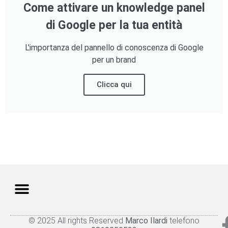
Come attivare un knowledge panel
di Google per la tua entità
L'importanza del pannello di conoscenza di Google
per un brand
Clicca qui
© 2025 All rights Reserved
Marco Ilardi
telefono
Knowledge panel
Privacy Policy
Cookie policy