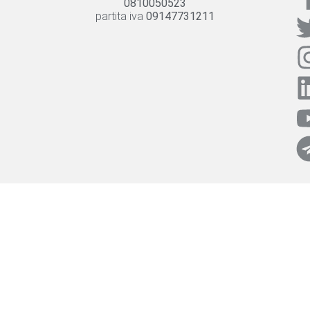
0810050523
partita iva
09147731211