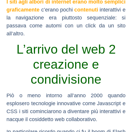
I siti agli albori di internet erano molto semplici
graficamente
c’erano
pochi
contenuti
interattivi
e
la navigazione era piuttosto
sequenziale
: si
passava come automi con un click da un sito
all’altro.
L’arrivo del web 2
creazione e
condivisione
Piò o meno intorno all’anno 2000 quando
esplosero tecnologie innovative come Javascript e
CSS i siti cominciarono a diventare più interattivi e
nacque il cosiddetto
web collaborativo
.
In particolare ricordo quando ci fu il boom di Flash