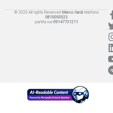
© 2025 All rights Reserved
Marco Ilardi
telefono
Knowledge panel
Privacy Policy
Cookie policy
0810050523
partita iva
09147731211