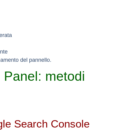
derata
ente
namento del pannello.
 Panel: metodi
ogle Search Console