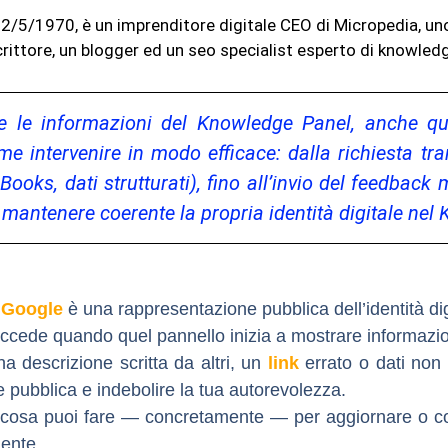
l 12/5/1970, è un imprenditore digitale CEO di Micropedia, u
rittore, un blogger ed un seo specialist esperto di knowled
 le informazioni del Knowledge Panel, anche qu
ome intervenire in modo efficace: dalla richiesta t
 Books, dati strutturati), fino all’invio del feedbac
 mantenere coerente la propria identità digitale ne
 Google
è una rappresentazione pubblica dell’identità dig
uccede quando quel pannello inizia a mostrare
informazio
 descrizione scritta da altri, un
link
errato o dati non 
 pubblica e indebolire la tua autorevolezza.
 cosa puoi fare — concretamente — per
aggiornare o c
mente.