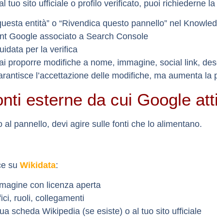
l tuo sito ufficiale o profilo verificato, puoi richiederne l
questa entità
” o “
Rivendica questo pannello
” nel Knowle
nt Google associato a Search Console
idata per la verifica
ai proporre modifiche a nome, immagine, social link, desc
rantisce l’accettazione
delle modifiche, ma aumenta la p
onti esterne da cui Google att
 al pannello, devi agire sulle fonti che lo alimentano.
ce su
Wikidata
:
magine con licenza aperta
ci, ruoli, collegamenti
ua scheda Wikipedia (se esiste) o al tuo sito ufficiale