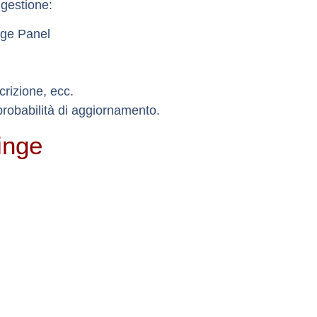
a gestione:
dge Panel
rizione, ecc.
robabilità di aggiornamento.
inge