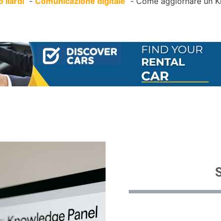
 Ilardi
Comunicazione digitale
Come aggiornare un K