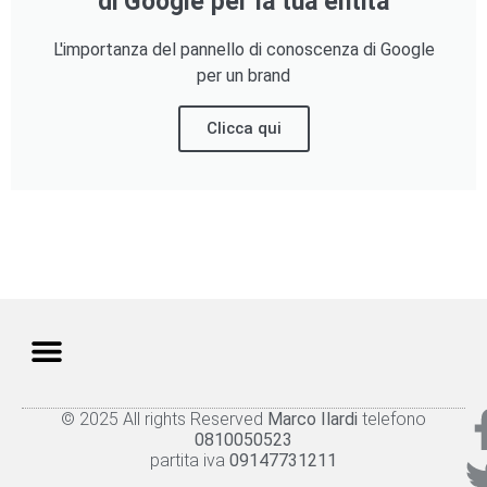
di Google per la tua entità
L'importanza del pannello di conoscenza di Google
per un brand
Clicca qui
© 2025 All rights Reserved
Marco Ilardi
telefono
Knowledge panel
Privacy Policy
Cookie policy
0810050523
partita iva
09147731211