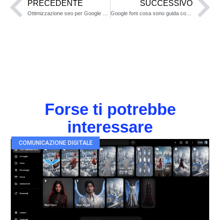
PRECEDENTE
SUCCESSIVO
Ottimizzazione seo per Google Finance Tab
Google font cosa sono guida completa
Forse ti potrebbe
interessare
COMUNICAZIONE DIGITALE