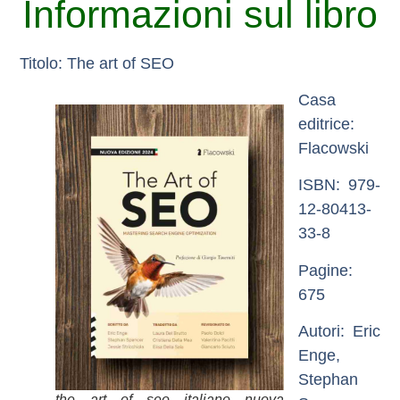
Informazioni sul libro
Titolo:
The art of SEO
Casa
editrice:
Flacowski
ISBN
: 979-
12-80413-
33-8
Pagine
:
675
Autori
: Eric
Enge,
Stephan
the art of seo italiano nuova