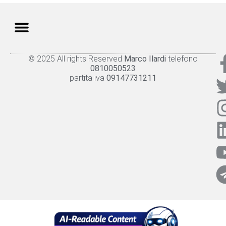
© 2025 All rights Reserved
Marco Ilardi
telefono
Knowledge panel
Privacy Policy
Cookie policy
0810050523
partita iva
09147731211