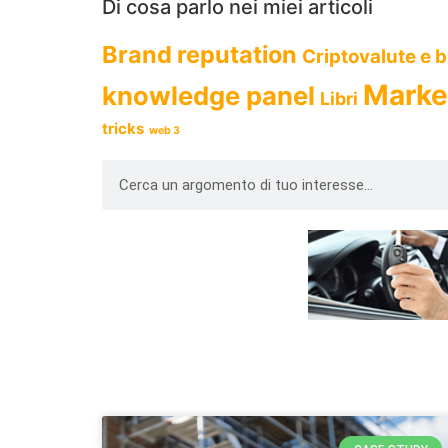
Di cosa parlo nei miei articoli
Brand reputation
Criptovalute e 
Marke
knowledge panel
Libri
tricks
web 3