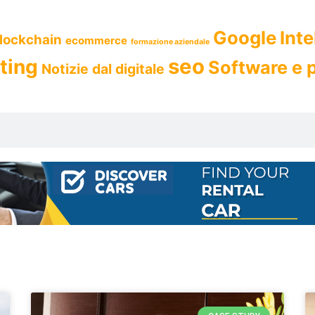
Google
Inte
blockchain
ecommerce
formazione aziendale
seo
ting
Software e
Notizie dal digitale