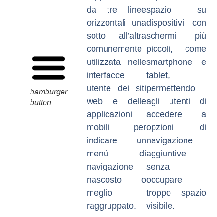
da tre linee
spazio su
orizzontali una
dispositivi con
sotto all’altra
schermi più
comunemente
piccoli, come
utilizzata nelle
smartphone e
interfacce
tablet,
utente dei siti
permettendo
hamburger
web e delle
agli utenti di
button
applicazioni
accedere a
mobili per
opzioni di
indicare un
navigazione
menù di
aggiuntive
navigazione
senza
nascosto o
occupare
meglio
troppo spazio
raggruppato.
visibile.