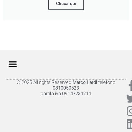
Clicca qui
© 2025 All rights Reserved
Marco Ilardi
telefono
Knowledge panel
Privacy Policy
Cookie policy
0810050523
partita iva
09147731211