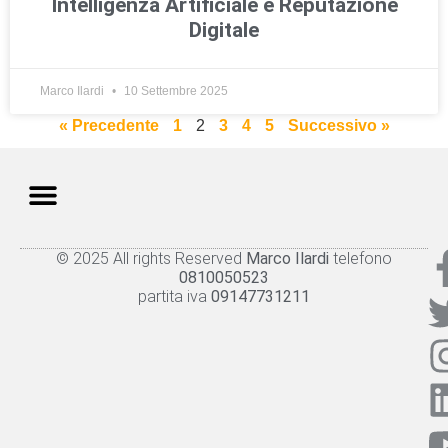
Intelligenza Artificiale e Reputazione
Digitale
Marco Ilardi
10 Settembre 2025
« Precedente
1
2
3
4
5
Successivo »
© 2025 All rights Reserved
Marco Ilardi
telefono
Knowledge panel
Privacy Policy
Cookie policy
0810050523
partita iva
09147731211