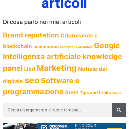
articoli
Di cosa parlo nei miei articoli
Brand reputation
Criptovalute e
Google
blockchain
ecommerce
formazione aziendale
Intelligenza artificiale
knowledge
Marketing
panel
Notizie dal
Libri
seo
Software e
digitale
programmazione
Stem
Tips and tricks
web 3