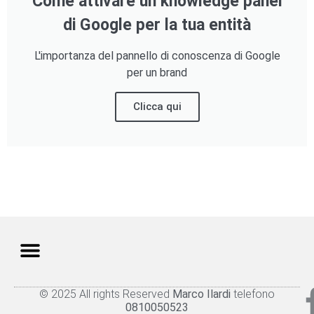
Come attivare un knowledge panel
di Google per la tua entità
L'importanza del pannello di conoscenza di Google
per un brand
Clicca qui
© 2025 All rights Reserved
Marco Ilardi
telefono
Knowledge panel
Privacy Policy
Cookie policy
0810050523