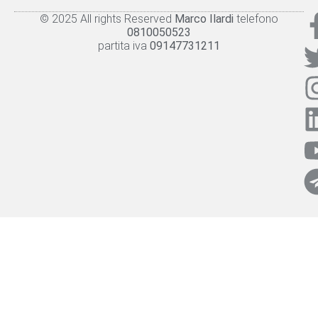
© 2025 All rights Reserved
Marco Ilardi
telefono
Knowledge panel
Privacy Policy
Cookie policy
0810050523
partita iva
09147731211