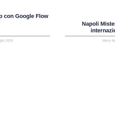
p con Google Flow
Napoli Miste
internaz
glio 2026
Marco Il