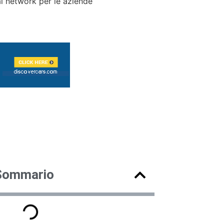
al network per le aziende
Sommario