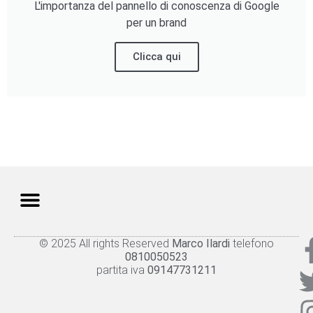
L'importanza del pannello di conoscenza di Google
per un brand
Clicca qui
© 2025 All rights Reserved
Marco Ilardi
telefono
Knowledge panel
Privacy Policy
Cookie policy
0810050523
partita iva
09147731211