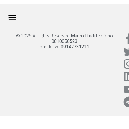
© 2025 All rights Reserved
Marco Ilardi
telefono
Knowledge panel
Privacy Policy
Cookie policy
0810050523
partita iva
09147731211