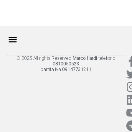
© 2025 All rights Reserved
Marco Ilardi
telefono
Knowledge panel
Privacy Policy
Cookie policy
0810050523
partita iva
09147731211