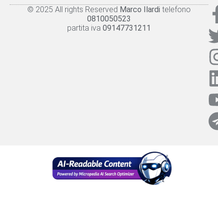
© 2025 All rights Reserved
Marco Ilardi
telefono
Knowledge panel
Privacy Policy
Cookie policy
0810050523
partita iva
09147731211