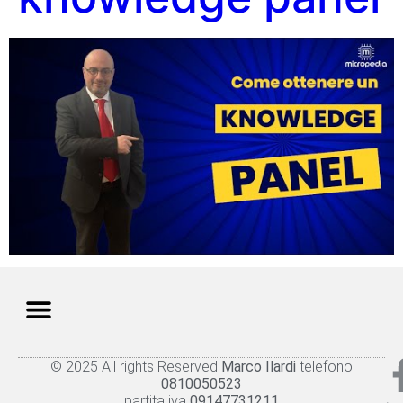
© 2025 All rights Reserved
Marco Ilardi
telefono
Knowledge panel
Privacy Policy
Cookie policy
0810050523
partita iva
09147731211