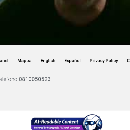
anel
Mappa
English
Español
Privacy Policy
C
telefono
0810050523