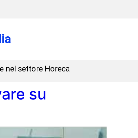
ia
 e nel settore Horeca
ware su