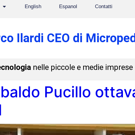
English
Espanol
Contatti
co Ilardi CEO di Microped
ecnologia
nelle piccole e medie imprese
Ubaldo Pucillo otta
d