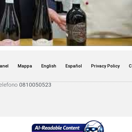
anel
Mappa
English
Español
Privacy Policy
C
telefono
0810050523