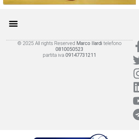
© 2025 All rights Reserved
Marco Ilardi
telefono
Knowledge panel
Privacy Policy
Cookie policy
0810050523
partita iva
09147731211