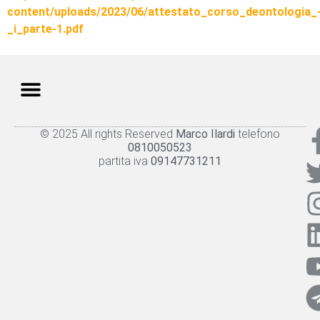
content/uploads/2023/06/attestato_corso_deontologia_
_i_parte-1.pdf
© 2025 All rights Reserved
Marco Ilardi
telefono
Knowledge panel
Privacy Policy
Cookie policy
0810050523
partita iva
09147731211