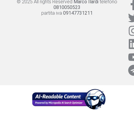
© 2025 All rights Reserved
Marco Ilardi
telefono
Knowledge panel
Privacy Policy
Cookie policy
0810050523
partita iva
09147731211